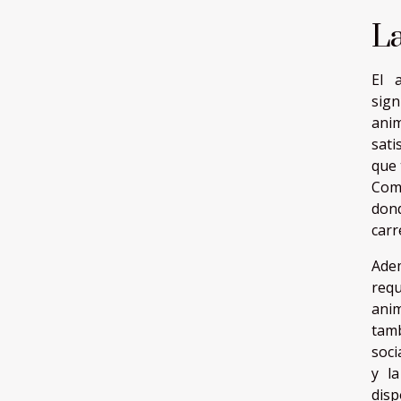
L
El 
sign
ani
sati
que 
Como
don
carr
Adem
requ
anim
tamb
soci
y la
dis