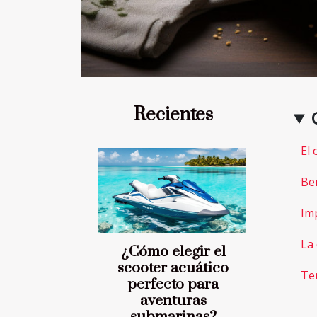
Recientes
El 
Ben
Im
La
¿Cómo elegir el
scooter acuático
Te
perfecto para
aventuras