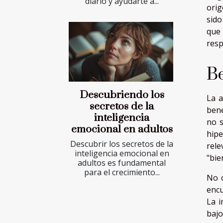
diario y ayudarte a...
orig
sido
que
resp
Be
Descubriendo los
La a
secretos de la
bene
inteligencia
no s
emocional en adultos
hipe
Descubrir los secretos de la
rele
inteligencia emocional en
"bie
adultos es fundamental
para el crecimiento...
No o
encu
La i
bajo