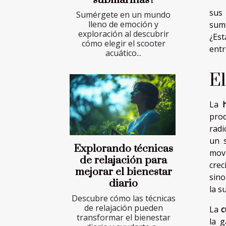
submarinas?
sus 
Sumérgete en un mundo
lleno de emoción y
sume
exploración al descubrir
¿Es
cómo elegir el scooter
entr
acuático...
El
La
prod
radi
un s
Explorando técnicas
mov
de relajación para
crec
mejorar el bienestar
sino
diario
la s
Descubre cómo las técnicas
de relajación pueden
La
c
transformar el bienestar
la g