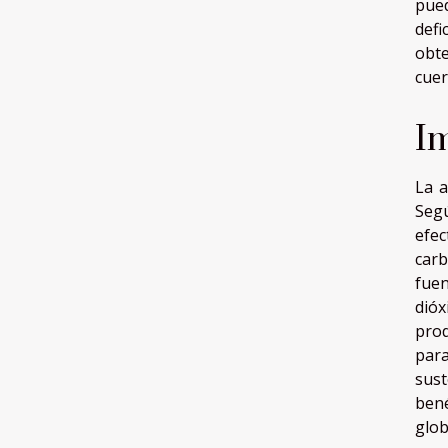
pued
defi
obte
cue
Im
La a
Seg
efec
carb
fuen
dió
prod
para
sust
bené
glob