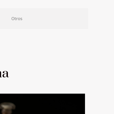
Otros
na