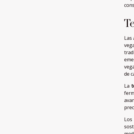
cons
Te
Las 
vega
trad
emer
vega
de c
La
t
ferm
avan
prec
Los
sost
medi