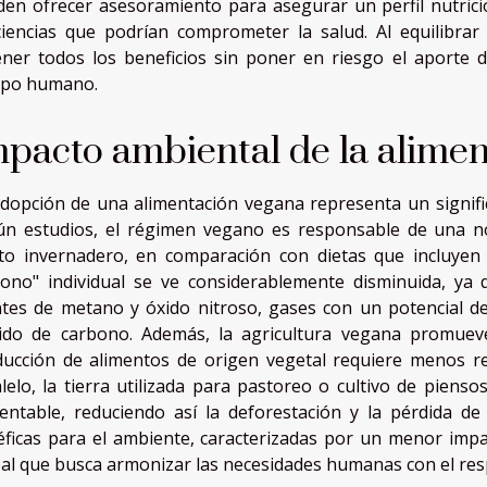
en ofrecer asesoramiento para asegurar un perfil nutrici
ciencias que podrían comprometer la salud. Al equilibra
ner todos los beneficios sin poner en riesgo el aporte d
rpo humano.
pacto ambiental de la alime
dopción de una alimentación vegana representa un significa
ún estudios, el régimen vegano es responsable de una n
to invernadero, en comparación con dietas que incluyen 
ono" individual se ve considerablemente disminuida, ya 
tes de metano y óxido nitroso, gases con un potencial d
xido de carbono. Además, la agricultura vegana promuev
ucción de alimentos de origen vegetal requiere menos rec
lelo, la tierra utilizada para pastoreo o cultivo de pienso
entable, reduciendo así la deforestación y la pérdida de 
ficas para el ambiente, caracterizadas por un menor impa
al que busca armonizar las necesidades humanas con el res