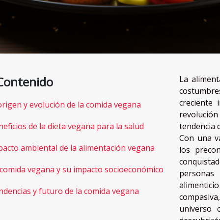
Contenido
La aliment
costumbres
creciente 
origen y evolución de la comida vegana
revolución
eficios de la dieta vegana para la salud
tendencia 
Con una va
pacto ambiental de la alimentación vegana
los precon
conquistad
 comida vegana y su impacto socioeconómico
personas
alimentici
ndencias y futuro de la comida vegana
compasiva,
universo c