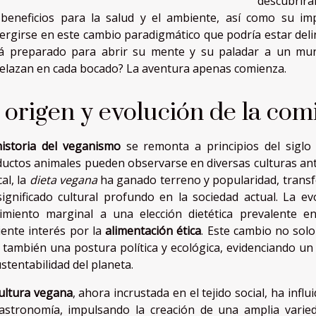
descubrirá
beneficios para la salud y el ambiente, así como su imp
rgirse en este cambio paradigmático que podría estar deli
tá preparado para abrir su mente y su paladar a un mun
elazan en cada bocado? La aventura apenas comienza.
 origen y evolución de la co
historia del veganismo
se remonta a principios del siglo 
uctos animales pueden observarse en diversas culturas ant
cal, la
dieta vegana
ha ganado terreno y popularidad, tran
ignificado cultural profundo en la sociedad actual. La e
imiento marginal a una elección dietética prevalente 
iente interés por la
alimentación ética
. Este cambio no sol
 también una postura política y ecológica, evidenciando u
ustentabilidad del planeta.
ultura vegana
, ahora incrustada en el tejido social, ha inf
astronomía, impulsando la creación de una amplia varied