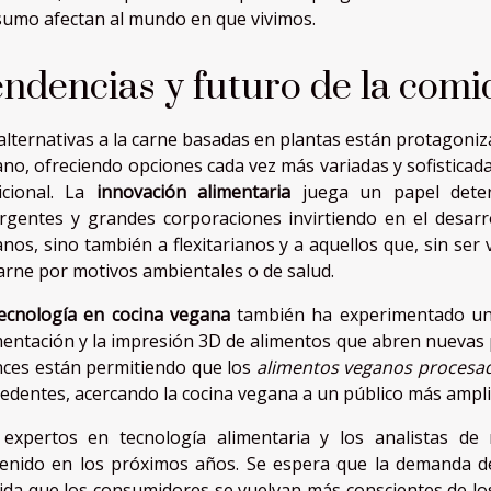
umo afectan al mundo en que vivimos.
ndencias y futuro de la com
alternativas a la carne basadas en plantas están protagoni
no, ofreciendo opciones cada vez más variadas y sofisticadas
icional. La
innovación alimentaria
juega un papel deter
gentes y grandes corporaciones invirtiendo en el desarr
nos, sino también a flexitarianos y a aquellos que, sin se
arne por motivos ambientales o de salud.
ecnología en cocina vegana
también ha experimentado un a
entación y la impresión 3D de alimentos que abren nuevas po
ces están permitiendo que los
alimentos veganos procesa
edentes, acercando la cocina vegana a un público más ampli
 expertos en tecnología alimentaria y los analistas d
enido en los próximos años. Se espera que la demanda de
da que los consumidores se vuelvan más conscientes de los