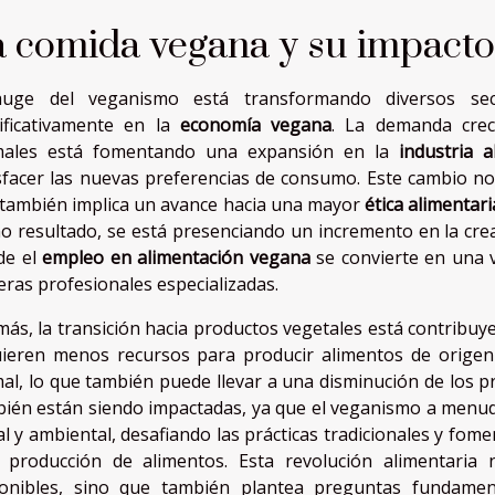
a comida vegana y su impact
auge del veganismo está transformando diversos sect
ificativamente en la
economía vegana
. La demanda crec
males está fomentando una expansión en la
industria 
sfacer las nuevas preferencias de consumo. Este cambio no 
también implica un avance hacia una mayor
ética alimentari
 resultado, se está presenciando un incremento en la crea
de el
empleo en alimentación vegana
se convierte en una v
eras profesionales especializadas.
ás, la transición hacia productos vegetales está contribuy
ieren menos recursos para producir alimentos de origen
al, lo que también puede llevar a una disminución de los pr
ién están siendo impactadas, ya que el veganismo a menud
al y ambiental, desafiando las prácticas tradicionales y fo
 producción de alimentos. Esta revolución alimentaria n
ponibles, sino que también plantea preguntas fundamen